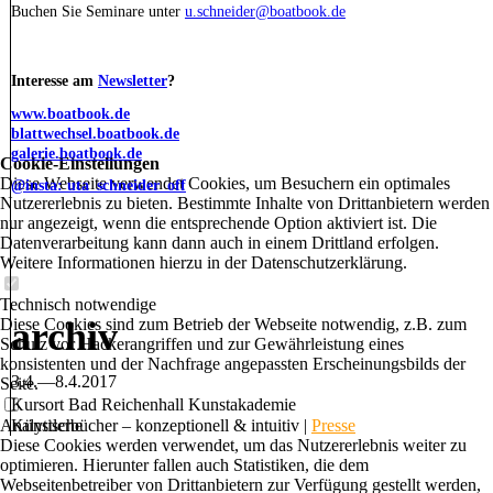
Buchen Sie Seminare unter
u.schneider@boatbook.de
Interesse am
Newsletter
?
www.boatbook.de
blattwechsel.boatbook.de
galerie.boatbook.de
Cookie-Einstellungen
Diese Webseite verwendet Cookies, um Besuchern ein optimales
@insta: uta_schneider_off
Nutzererlebnis zu bieten. Bestimmte Inhalte von Drittanbietern werden
nur angezeigt, wenn die entsprechende Option aktiviert ist. Die
Datenverarbeitung kann dann auch in einem Drittland erfolgen.
Weitere Informationen hierzu in der Datenschutzerklärung.
Technisch notwendige
archiv
Diese Cookies sind zum Betrieb der Webseite notwendig, z.B. zum
Schutz vor Hackerangriffen und zur Gewährleistung eines
konsistenten und der Nachfrage angepassten Erscheinungsbilds der
3.4.—8.4.2017
Seite.
Kursort Bad Reichenhall Kunstakademie
Analytische
Künstlerbücher – konzeptionell & intuitiv |
Presse
Diese Cookies werden verwendet, um das Nutzererlebnis weiter zu
optimieren. Hierunter fallen auch Statistiken, die dem
Webseitenbetreiber von Drittanbietern zur Verfügung gestellt werden,